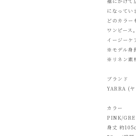
裾にかけて
になってい
どのカラー
ワンピース
イージーケ
※モデル身長1
※リネン素
ブランド
YARRA (ヤ
カラー
PINK/GRE
身丈 約10