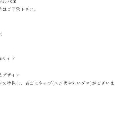
 約87cm
差はご了承下さい。
％
両サイド
えデザイン
材の特性上、表面にネップ(スジ状や丸いダマ)がございま