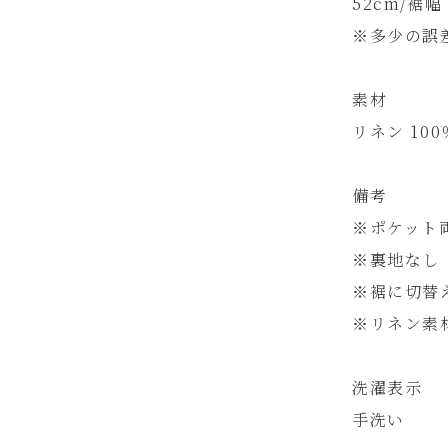
52cm/裾幅
※多少の誤
素材
リネン 100
備考
※ポケット
※裏地なし
※裾に切替
※リネン素
洗濯表示
手洗い