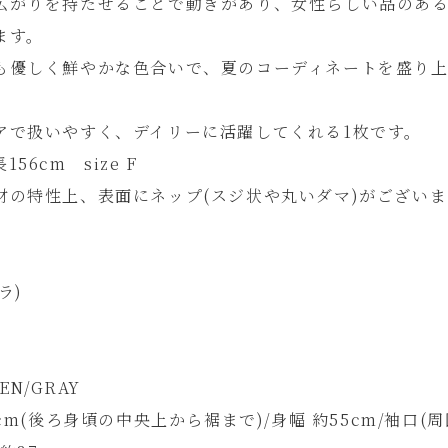
広がりを持たせることで動きがあり、女性らしい品のあ
ます。
も優しく鮮やかな色合いで、夏のコーディネートを盛り
。
アで扱いやすく、デイリーに活躍してくれる1枚です。
56cm size F
材の特性上、表面にネップ(スジ状や丸いダマ)がございま
ラ)
EN/GRAY
5cm(後ろ身頃の中央上から裾まで)/身幅 約55cm/袖口(周