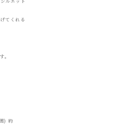
るシルエット
上げてくれる
す。
囲) 約