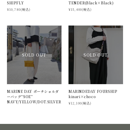
TENDER(Black×Black)
SHIPFLY
¥15,400(税込)
¥10,780(税込)
SOLD OUT
SOLD OUT
MARINE DAY ポーチショルダ
MARINDEDAY FOURSHIP
ーバッグ“SOE”
kinari×choco
NAVY/YELLOW/DOT.SILVER
¥12,100(税込)