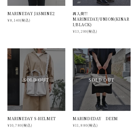
MARINEDAY JASMINE2
再入荷!!!
MARINEDAY/UNION(KINAR
¥8,140(税込)
I/BLACK)
¥13,200(税込)
SOLD OUT
SOLD OUT
MARINEDAY S-HELMET
MARINDEDAY DEEM
¥10,780(税込)
¥11,880(税込)