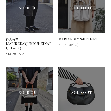
SOLD OUT
SOLD OUT
再入荷!!!
MARINEDAY S-HELMET
MARINEDAY/UNION(KINAR
¥10,780(税込)
I/BLACK)
¥13,200(税込)
SOLD OUT
SOLD OUT