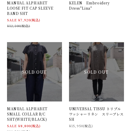
MANUAL ALPHABET
KELEN Embroidery
LOOSE FIT CAP SLEEVE
Dress"Lina"
BAND SHT
SALE ¥7,920(税込)
¥12,100(税込)
SOLD OUT
SOLD OUT
MANUAL ALPHABET
UNIVERSAL TISSU トリプル
SMALL COLLAR R/C
ワッシャーリネン スリーブレス
SHT(WHITE/BLACK)
SH
SALE ¥8,800(税込)
¥15,950(税込)